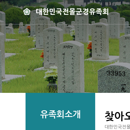
대한민국전몰군경유족회
유족회소개
찾아
대한민국전몰