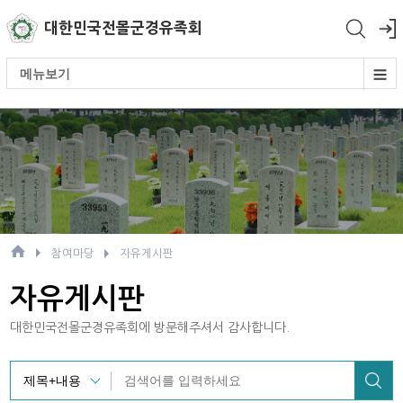
대한민국전몰군경유족회
메뉴보기
참여마당
자유게시판
자유게시판
대한민국전몰군경유족회에 방문해주셔서 감사합니다.