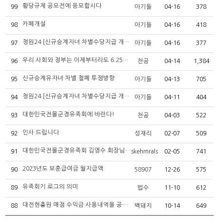
황당규제 공모전에 응모합시다
99
아기들
04-16
378
카페개설
98
아기들
04-16
418
청원24 [신규승계자녀 차별수당지급 개선 요구] 댓글의견 수렴 현황
97
아기들
04-16
377
우리 사회와 정부는 이제부터라도 6.25전몰군경 유족에 대한 예우를 재평가하여야 한다!
96
천공
04-14
1,384
신규승계유자녀 차별 철폐 투쟁방향
95
아기들
04-13
705
청원24 [신규승계자녀 차별수당지급 개선 요구] 댓글의견 수렴 협조요청
94
아기들
04-11
404
대한민국전몰군경유족회에 바란다!
93
천공
04-03
522
인사 드립니다
92
성재리
02-07
509
대한민국전몰군경유족회 김영수 회장님 귀하
91
skehrnrals
02-05
741
2023년도 보훈급여금 월지급액
90
58907
12-26
575
유족회기 로그의 의미
89
법수
11-10
612
대전현충원 매점 수익금 사용내역을 공개하라 !!
88
백돼지
10-14
649