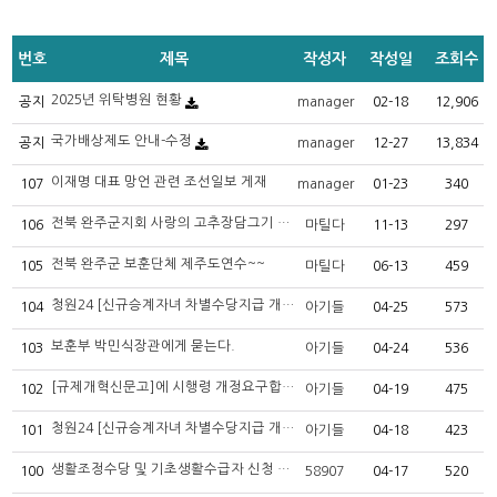
번호
제목
작성자
작성일
조회수
2025년 위탁병원 현황
공지
manager
02-18
12,906
국가배상제도 안내-수정
공지
manager
12-27
13,834
이재명 대표 망언 관련 조선일보 게재
107
manager
01-23
340
전북 완주군지회 사랑의 고추장담그기 체험 및 나눔행사 실시
106
마틸다
11-13
297
전북 완주군 보훈단체 제주도연수~~
105
마틸다
06-13
459
청원24 [신규승계자녀 차별수당지급 개선 요구] 댓글의견 수렴 현황D-13
104
아기들
04-25
573
보훈부 박민식장관에게 묻는다.
103
아기들
04-24
536
[규제개혁신문고]에 시행령 개정요구합시다
102
아기들
04-19
475
청원24 [신규승계자녀 차별수당지급 개선 요구] 댓글의견 수렴 현황-2023년4월18일현재
101
아기들
04-18
423
생활조정수당 및 기초생활수급자 신청 안내
100
58907
04-17
520